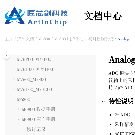
跳转到主要内容
D126
文档中心
D13x
D21x
主页
产品文档
M6800
M6800 用户手册
实时控制系统
Analog-to
G72x
G73x
Analog
M76P00_M73P00
M76H00_M75H00
ADC
模块内置
M7600_M7300
统输出的采
持 2 路 A
M76E00_M73E00
M6800
特性说明
M6800 数据手册
2x AD
M6800 用户手册
采样精度 1
修订记录
支持 EP