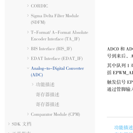
CORDIC
Sigma Delta Filter Module
(SDFM)
T-Format/ A-Format Absolute
Encoder Interface (TA_IF)
BIS Interface (BIS_IF)
ADC0 和
号到来后，A
EDAT Interface (EDAT_IF)
其中队列 1 
Analog-to-Digital Converter
括 EPWM_A
(
ADC
)
触发信号 EP
功能描述
通过管脚输
寄存器描述
寄存器描述
Comparator Module (CPM)
SDK 文档
功能描述