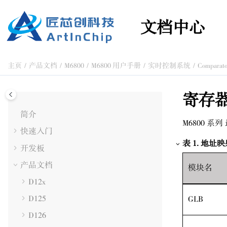
跳转到主要内容
文档中心
主页
产品文档
M6800
M6800 用户手册
实时控制系统
Comparato
寄存
简介
M6800 系列
快速入门
表
1
.
地址映
开发板
产品文档
模块名
D12x
D125
GLB
D126