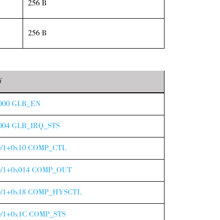
256 B
256 B
节
000 GLB_EN
004 GLB_IRQ_STS
/1+0x10 COMP_CTL
/1+0x014 COMP_OUT
/1+0x18 COMP_HYSCTL
/1+0x1C COMP_STS