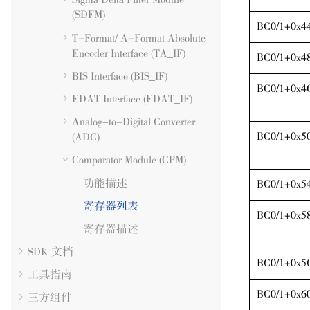
(SDFM)
BC0/1+0x4
T-Format/ A-Format Absolute
Encoder Interface (TA_IF)
BC0/1+0x4
BIS Interface (BIS_IF)
BC0/1+0x4
EDAT Interface (EDAT_IF)
Analog-to-Digital Converter
BC0/1+0x5
(
ADC
)
Comparator Module (CPM)
功能描述
BC0/1+0x5
寄存器列表
BC0/1+0x5
寄存器描述
SDK 文档
BC0/1+0x5
工具指南
BC0/1+0x6
三方组件