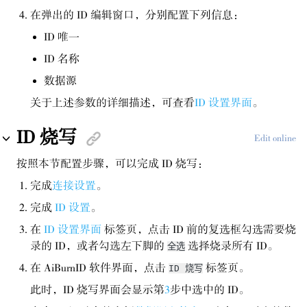
在弹出的 ID 编辑窗口，分别配置下列信息：
ID 唯一
ID 名称
数据源
关于上述参数的详细描述，可查看
ID 设置界面
。
ID 烧写
Edit online
按照本节配置步骤，可以完成 ID 烧写：
完成
连接设置
。
完成
ID 设置
。
在
ID 设置界面
标签页，点击 ID 前的复选框勾选需要烧
录的 ID，或者勾选左下脚的
选择烧录所有 ID。
全选
在 AiBurnID 软件界面，点击
标签页。
ID 烧写
此时，ID 烧写界面会显示第
3
步中选中的 ID。