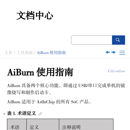
跳转到主要内容
文档中心
主页
工具指南
AiBurn 使用指南
AiBurn 使用指南
Edit online
AiBurn 具备两个核心功能，即通过 USB/串口完成单机的镜
像烧写和制作启动卡。
AiBurn 适用于 ArtInChip 的所有 SoC 产品。
表
1
.
术语定义
术语
定义
注释说明